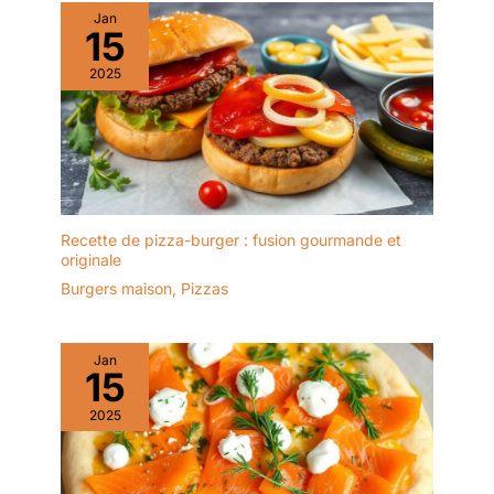
rangement pratique. La
abordables qui dureront
Jan
roulette à pizza peut être
15
toute une vie, d'une qualité
nettoyée au lave-
exceptionnelle, idéaux
vaisselle après utilisation
2025
comme cadeau et avec un
design intemporel
Recette de pizza-burger : fusion gourmande et
originale
Burgers maison
,
Pizzas
Jan
15
2025