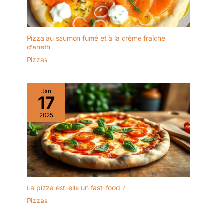
Pizza au saumon fumé et à la crème fraîche
d’aneth
Pizzas
Jan
17
2025
La pizza est-elle un fast-food ?
Pizzas