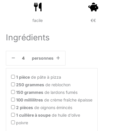
facile
€€
Ingrédients
personnes
1
pièce
de pâte à pizza
250
grammes
de reblochon
150
grammes
de lardons fumés
100
millilitres
de crème fraîche épaisse
2
pièces
de oignons émincés
1
cuillère à soupe
de huile d’olive
poivre