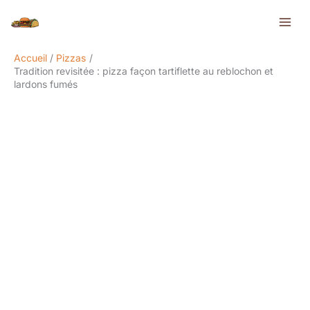
Aller
Rechercher
au
contenu
Accueil
Pizzas
Tradition revisitée : pizza façon tartiflette au reblochon et
lardons fumés