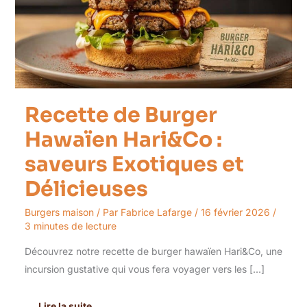
:
saveurs
Exotiques
et
Délicieuses
Recette de Burger
Hawaïen Hari&Co :
saveurs Exotiques et
Délicieuses
Burgers maison
/ Par
Fabrice Lafarge
/
16 février 2026
/
3 minutes de lecture
Découvrez notre recette de burger hawaïen Hari&Co, une
incursion gustative qui vous fera voyager vers les […]
Lire la suite