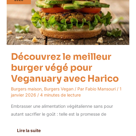
végé
pour
Veganuary
avec
Harico
Découvrez le meilleur
burger végé pour
Veganuary avec Harico
Burgers maison
,
Burgers Vegan
/ Par
Fabio Mansouri
/
1
janvier 2026
/
4 minutes de lecture
Embrasser une alimentation végétalienne sans pour
autant sacrifier le goût : telle est la promesse de
Lire la suite