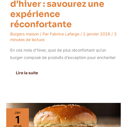
d’hiver : savourez une
expérience
réconfortante
Burgers maison
/ Par
Fabrice Lafarge
/
2 janvier 2026
/
3
minutes de lecture
En ces mois d’hiver, quoi de plus réconfortant qu’un
burger composé de produits d’exception pour enchanter
Lire la suite
Découvrez
Jan
le
1
meilleur
burger
2026