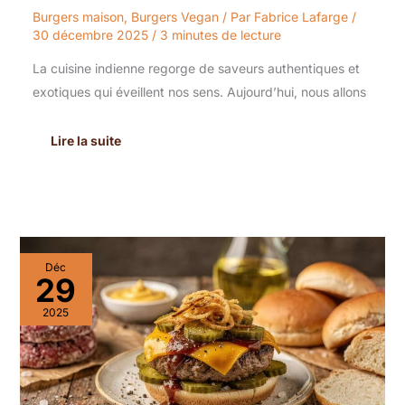
Burgers maison
,
Burgers Vegan
/ Par
Fabrice Lafarge
/
30 décembre 2025
/
3 minutes de lecture
La cuisine indienne regorge de saveurs authentiques et
exotiques qui éveillent nos sens. Aujourd’hui, nous allons
Lire la suite
Recette
Déc
de
29
burger
maison
2025
:
rêve
américain
« Yes
We