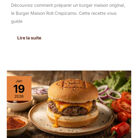
Découvrez comment préparer un burger maison original,
le Burger Maison Roll Crepicamo. Cette recette vous
guide
Lire la suite
Recette
Jan
Strong
19
Pepper
Burger
2026
Maison
:
un
Délice
Épicé
!