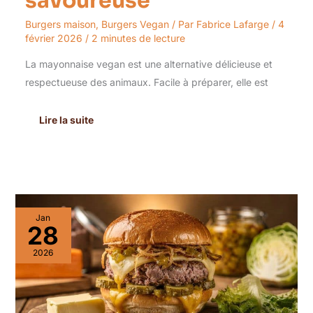
savoureuse
Burgers maison
,
Burgers Vegan
/ Par
Fabrice Lafarge
/
4
février 2026
/
2 minutes de lecture
La mayonnaise vegan est une alternative délicieuse et
respectueuse des animaux. Facile à préparer, elle est
Lire la suite
Recette
Jan
Picardia
28
Burger
Maison
2026
:
un
Délice
à