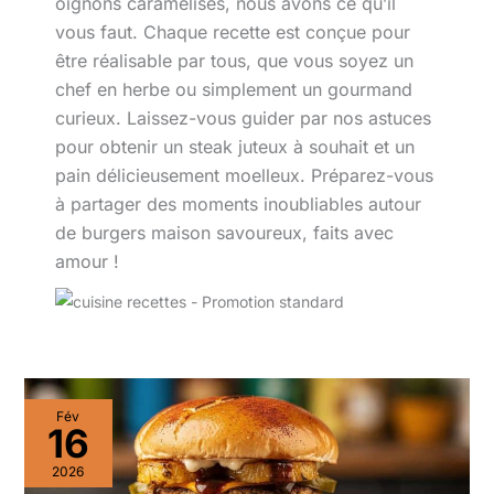
oignons caramélisés, nous avons ce qu’il
vous faut. Chaque recette est conçue pour
être réalisable par tous, que vous soyez un
chef en herbe ou simplement un gourmand
curieux. Laissez-vous guider par nos astuces
pour obtenir un steak juteux à souhait et un
pain délicieusement moelleux. Préparez-vous
à partager des moments inoubliables autour
de burgers maison savoureux, faits avec
amour !
Recette
Fév
de
16
Burger
Hawaïen
2026
Hari&Co